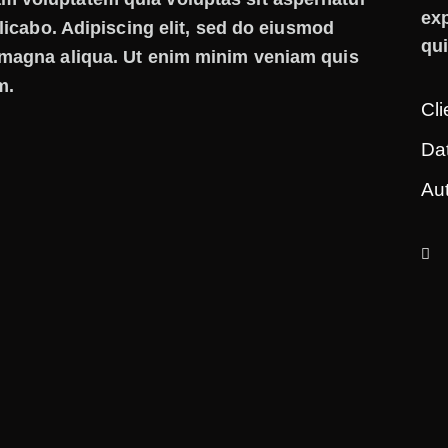
ex
plicabo. Adipiscing elit, sed do eiusmod
qui
e magna aliqua. Ut enim minim veniam quis
m.
Cli
Da
Au