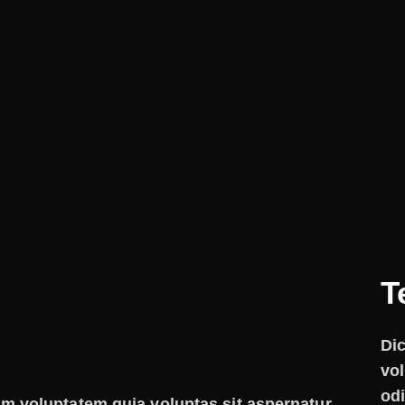
T
Di
vol
odi
m voluptatem quia voluptas sit aspernatur